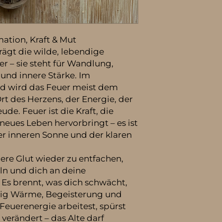
ation, Kraft & Mut
ägt die wilde, lebendige
r – sie steht für Wandlung,
 und innere Stärke. Im
d wird das Feuer meist dem
t des Herzens, der Energie, der
de. Feuer ist die Kraft, die
 neues Leben hervorbringt – es ist
er inneren Sonne und der klaren
nere Glut wieder zu entfachen,
eln und dich an deine
. Es brennt, was dich schwächt,
itig Wärme, Begeisterung und
Feuerenergie arbeitest, spürst
 verändert – das Alte darf