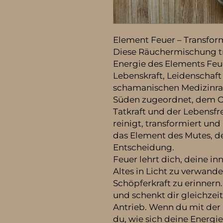
Element Feuer – Transform
Diese Räuchermischung tr
Energie des Elements Feue
Lebenskraft, Leidenschaft
schamanischen Medizinra
Süden zugeordnet, dem Or
Tatkraft und der Lebensfreu
reinigt, transformiert und
das Element des Mutes, d
Entscheidung.
Feuer lehrt dich, deine in
Altes in Licht zu verwand
Schöpferkraft zu erinnern
und schenkt dir gleichze
Antrieb. Wenn du mit der 
du, wie sich deine Energie