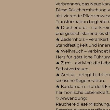
verbrennen, das Neue kan
Diese Räuchermischung ve
aktivierende Pflanzenwes
Transformation begleiten:
🔥 Drachenblut – stark re
energetisch klärend; es st
🔥 Zedernholz – verankert
Standfestigkeit und inner
🔥 Weihrauch – verbindet
Herz für göttliche Führun
🔥 Zimt – aktiviert die Le
Selbstvertrauen.
🔥 Arnika – bringt Licht in
seelische Regeneration.
🔥 Kardamom – fördert Fr
harmonische Lebenskraft.
✨ Anwendung:
Räuchere diese Mischung,