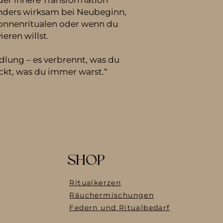
der innere Transformation
nders wirksam bei Neubeginn,
Sonnenritualen oder wenn du
eren willst.
ndlung – es verbrennt, was du
ckt, was du immer warst.“
SHOP
Ritualkerzen
Räuchermischungen
Federn und Ritualbedarf