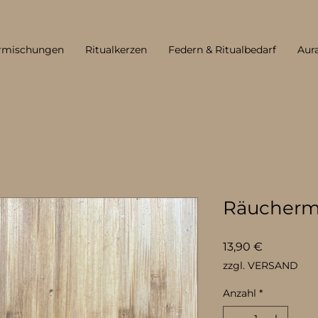
rmischungen
Ritualkerzen
Federn & Ritualbedarf
Aur
Räucherm
Preis
13,90 €
zzgl. VERSAND
Anzahl
*